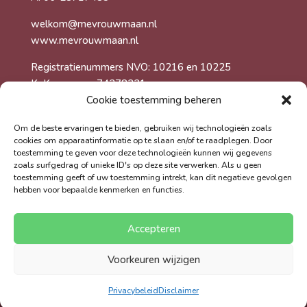
welkom@mevrouwmaan.nl
www.mevrouwmaan.nl
Registratienummers NVO: 10216 en 10225
KvK-nummer: 74278231
Cookie toestemming beheren
Foto’s gemaakt door Martijn Gerritsen
Om de beste ervaringen te bieden, gebruiken wij technologieën zoals
cookies om apparaatinformatie op te slaan en/of te raadplegen. Door
toestemming te geven voor deze technologieën kunnen wij gegevens
zoals surfgedrag of unieke ID's op deze site verwerken. Als u geen
toestemming geeft of uw toestemming intrekt, kan dit negatieve gevolgen
hebben voor bepaalde kenmerken en functies.
Cookiebeleid
Privacybeleid
Algemene voorwaarden
Algemene Voorwaarden trainingen
Accepteren
Voorkeuren wijzigen
© 2026 Deze website draait op het websitesysteem
Bloom
Privacybeleid
Disclaimer