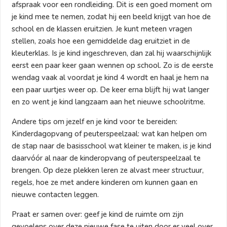
afspraak voor een rondleiding. Dit is een goed moment om
je kind mee te nemen, zodat hij een beeld krijgt van hoe de
school en de klassen eruitzien. Je kunt meteen vragen
stellen, zoals hoe een gemiddelde dag eruitziet in de
kleuterklas. Is je kind ingeschreven, dan zal hij waarschijnlijk
eerst een paar keer gaan wennen op school. Zo is de eerste
wendag vaak al voordat je kind 4 wordt en haal je hem na
een paar uurtjes weer op. De keer erna blijft hij wat langer
en zo went je kind langzaam aan het nieuwe schoolritme.
Andere tips om jezelf en je kind voor te bereiden:
Kinderdagopvang of peuterspeelzaal: wat kan helpen om
de stap naar de basisschool wat kleiner te maken, is je kind
daarvóór al naar de kinderopvang of peuterspeelzaal te
brengen. Op deze plekken leren ze alvast meer structuur,
regels, hoe ze met andere kinderen om kunnen gaan en
nieuwe contacten leggen.
Praat er samen over: geef je kind de ruimte om zijn
gevoelens over deze nieuwe fase te uiten door er veel over