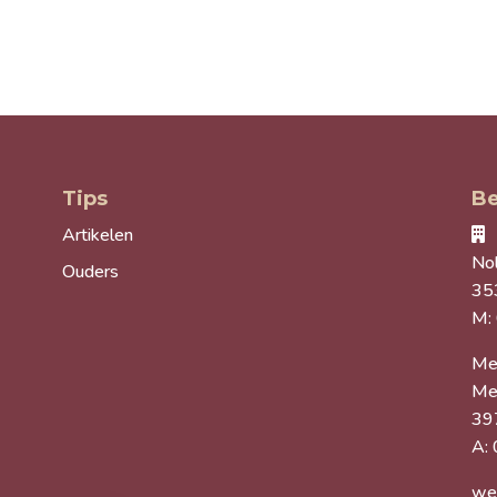
Tips
Be
Artikelen
Nol
Ouders
35
M:
Me
Me
39
A:
we