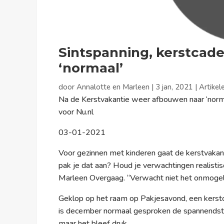
Sintspanning, kerstcadea
‘normaal’
door
Annalotte en Marleen
|
3 jan, 2021
|
Artikel
Na de Kerstvakantie weer afbouwen naar ‘norm
voor Nu.nl
03-01-2021
Voor gezinnen met kinderen gaat de kerstvakant
pak je dat aan? Houd je verwachtingen realist
Marleen Overgaag. “Verwacht niet het onmogelijk
Geklop op het raam op Pakjesavond, een kerston
is december normaal gesproken de spannendste m
maar het bleef druk.