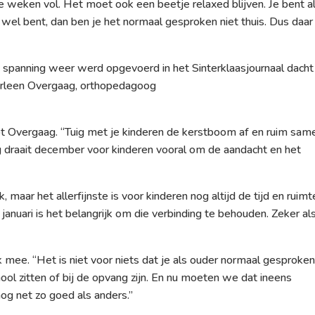
 weken vol. Het moet ook een beetje relaxed blijven. Je bent a
 wel bent, dan ben je het normaal gesproken niet thuis. Dus daar
de spanning weer werd opgevoerd in het Sinterklaasjournaal dacht 
rleen Overgaag, orthopedagoog
pt Overgaag. “Tuig met je kinderen de kerstboom af en ruim sam
 draait december voor kinderen vooral om de aandacht en het
, maar het allerfijnste is voor kinderen nog altijd de tijd en ruimt
nuari is het belangrijk om die verbinding te behouden. Zeker als
k mee. “Het is niet voor niets dat je als ouder normaal gesproke
hool zitten of bij de opvang zijn. En nu moeten we dat ineens
 nog net zo goed als anders.”