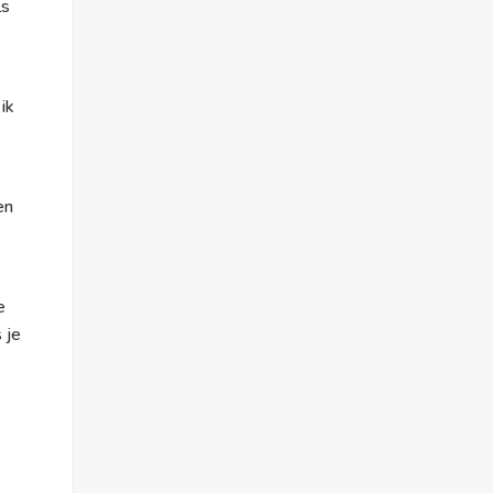
ls
ik
en
e
 je
n