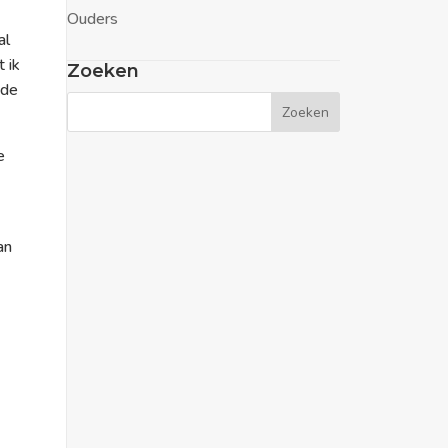
Ouders
al
 ik
Zoeken
 de
e
an