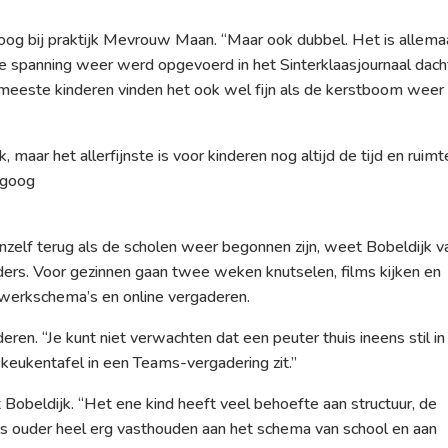
agoog bij praktijk Mevrouw Maan. “Maar ook dubbel. Het is allema
de spanning weer werd opgevoerd in het Sinterklaasjournaal dacht
eeste kinderen vinden het ook wel fijn als de kerstboom weer
, maar het allerfijnste is voor kinderen nog altijd de tijd en ruimt
agoog
nzelf terug als de scholen weer begonnen zijn, weet Bobeldijk v
ers. Voor gezinnen gaan twee weken knutselen, films kijken en
 werkschema’s en online vergaderen.
deren. “Je kunt niet verwachten dat een peuter thuis ineens stil in
keukentafel in een Teams-vergadering zit.”
t Bobeldijk. “Het ene kind heeft veel behoefte aan structuur, de
 als ouder heel erg vasthouden aan het schema van school en aan