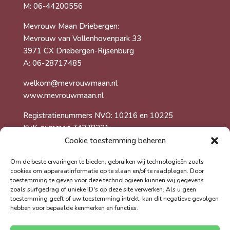
M: 06-44200556
Mevrouw Maan Driebergen:
Mevrouw van Vollenhovenpark 33
3971 CX Driebergen-Rijsenburg
A: 06-28717485
welkom@mevrouwmaan.nl
www.mevrouwmaan.nl
Registratienummers NVO: 10216 en 10225
KvK-nummer: 74278231
Cookie toestemming beheren
Foto’s gemaakt door Martijn Gerritsen
Om de beste ervaringen te bieden, gebruiken wij technologieën zoals
cookies om apparaatinformatie op te slaan en/of te raadplegen. Door
toestemming te geven voor deze technologieën kunnen wij gegevens
zoals surfgedrag of unieke ID's op deze site verwerken. Als u geen
toestemming geeft of uw toestemming intrekt, kan dit negatieve gevolgen
hebben voor bepaalde kenmerken en functies.
Cookiebeleid
Privacybeleid
Algemene voorwaarden