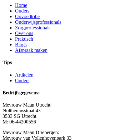
Home
Ouders
Opvoedtribe
Onderwijsprofessionals
Zorgprofessionals
Over ons
Praktisch
Blogs
Afspraak maken
Tips
Artikelen
Ouders
Bedrijfsgegevens:
Mevrouw Maan Utrecht:
Noltheniusstraat 43
3533 SG Utrecht
M: 06-44200556
Mevrouw Maan Driebergen:
Mevrouw van Vollenhovenpark 33