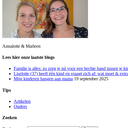
Annalotte & Marleen
Lees hier onze laatste blogs
Familie is alles: zo zorg je nú voor een hechte band tussen je ki
Liselotte (37) heeft één kind en vraagt zich af: wat moet ik ext
Mijn kinderen hangen aan mama
19 september 2025
Tips
Artikelen
Ouders
Zoeken