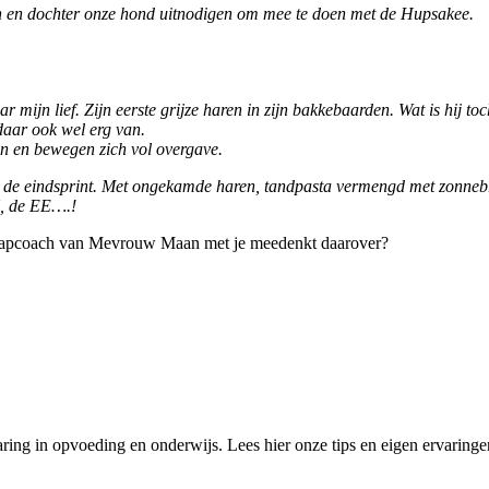
zoon en dochter onze hond uitnodigen om mee te doen met de Hupsakee.
ar mijn lief. Zijn eerste grijze haren in zijn bakkebaarden. Wat is hij to
daar ook wel erg van.
en en bewegen zich vol overgave.
 de eindsprint. Met ongekamde haren, tandpasta vermengd met zonnebr
K, de EE….!
slaapcoach van Mevrouw Maan met je meedenkt daarover?
ing in opvoeding en onderwijs. Lees hier onze tips en eigen ervaringen 