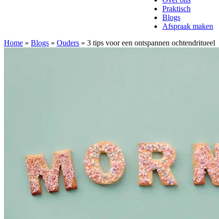
Praktisch
Blogs
Afspraak maken
Home
»
Blogs
»
Ouders
»
3 tips voor een ontspannen ochtendritueel