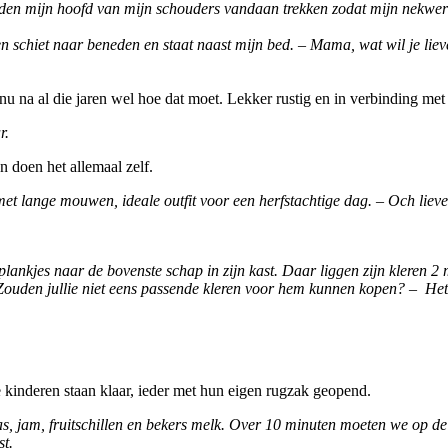
en mijn hoofd van mijn schouders vandaan trekken zodat mijn nekwerv
schiet naar beneden en staat naast mijn bed. – Mama, wat wil je liever
 na al die jaren wel hoe dat moet. Lekker rustig en in verbinding met 
r.
n doen het allemaal zelf.
et lange mouwen, ideale outfit voor een herfstachtige dag. – Och lieve
plankjes naar de bovenste schap in zijn kast. Daar liggen zijn kleren 2 m
Zouden jullie niet eens passende kleren voor hem kunnen kopen? – Het b
e kinderen staan klaar, ieder met hun eigen rugzak geopend.
 jam, fruitschillen en bekers melk. Over 10 minuten moeten we op de fi
t.