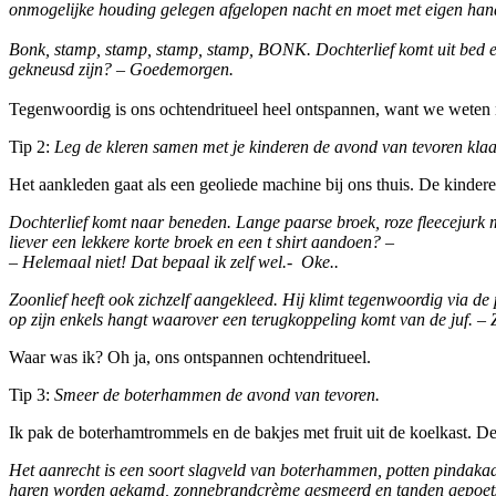
onmogelijke houding gelegen afgelopen nacht en moet met eigen hand
Bonk, stamp, stamp, stamp, stamp, BONK. Dochterlief komt uit bed en 
gekneusd zijn? – Goedemorgen.
Tegenwoordig is ons ochtendritueel heel ontspannen, want we weten nu
Tip 2:
Leg de kleren samen met je kinderen de avond van tevoren klaa
Het aankleden gaat als een geoliede machine bij ons thuis. De kindere
Dochterlief komt naar beneden. Lange paarse broek, roze fleecejurk m
liever een lekkere korte broek en een t shirt aandoen? –
– Helemaal niet! Dat bepaal ik zelf wel.- Oke..
Zoonlief heeft ook zichzelf aangekleed. Hij klimt tegenwoordig via de 
op zijn enkels hangt waarover een terugkoppeling komt van de juf. – 
Waar was ik? Oh ja, ons ontspannen ochtendritueel.
Tip 3:
Smeer de boterhammen de avond van tevoren.
Ik pak de boterhamtrommels en de bakjes met fruit uit de koelkast. D
Het aanrecht is een soort slagveld van boterhammen, potten pindakaas,
haren worden gekamd, zonnebrandcrème gesmeerd en tanden gepoets