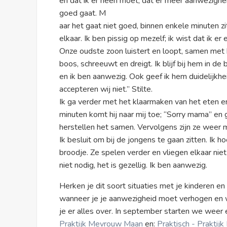
en dat ik er heen moet, dat er meer aanwezigheid
goed gaat. M
aar het gaat niet goed, binnen enkele minuten zit
elkaar. Ik ben pissig op mezelf; ik wist dat ik 
Onze oudste zoon luistert en loopt, samen met h
boos, schreeuwt en dreigt. Ik blijf bij hem in de b
en ik ben aanwezig. Ook geef ik hem duidelijkhe
accepteren wij niet.” Stilte.
Ik ga verder met het klaarmaken van het eten e
minuten komt hij naar mij toe; “Sorry mama” en ge
herstellen het samen. Vervolgens zijn ze weer m
Ik besluit om bij de jongens te gaan zitten. Ik h
broodje. Ze spelen verder en vliegen elkaar niet 
niet nodig, het is gezellig. Ik ben aanwezig.
Herken je dit soort situaties met je kinderen e
wanneer je je aanwezigheid moet verhogen en w
je er alles over. In september starten we wee
Praktijk Mevrouw Maan
en:
Praktisch - Prakti