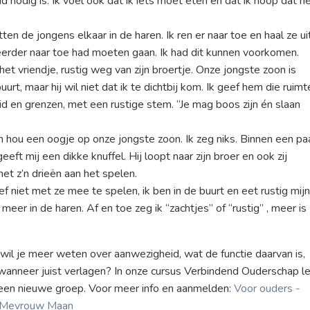
 nodig is. Ik voel ook dat ik iets moet eten en dat ik hoop dat h
ten de jongens elkaar in de haren. Ik ren er naar toe en haal ze ui
er eerder naar toe had moeten gaan. Ik had dit kunnen voorkomen.
et vriendje, rustig weg van zijn broertje. Onze jongste zoon is
uurt, maar hij wil niet dat ik te dichtbij kom. Ik geef hem die ruimt
id en grenzen, met een rustige stem. “Je mag boos zijn én slaan
n hou een oogje op onze jongste zoon. Ik zeg niks. Binnen een pa
eft mij een dikke knuffel. Hij loopt naar zijn broer en ook zij
et z’n drieën aan het spelen.
oef niet met ze mee te spelen, ik ben in de buurt en eet rustig mij
meer in de haren. Af en toe zeg ik “zachtjes” of “rustig” , meer is
n wil je meer weten over aanwezigheid, wat de functie daarvan is,
anneer juist verlagen? In onze cursus Verbindend Ouderschap l
r een nieuwe groep. Voor meer info en aanmelden:
Voor ouders -
jk Mevrouw Maan