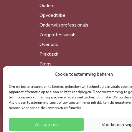
Ouders
Opvoedtribe
Onderwijsprofessionals
Zorgprofessionals
Over ons
Praktisch
Blogs
Afspraak maken
Cookie toestemming beheren
Om de beste ervaringen te bieden, gebruiken wij technologieën zoals cooki
apparaatinformatie op te slaan en/of te raadplegen. Door toestemming te g
technologieën kunnen wij gegevens zoals surfgedrag of unieke ID's op deze 
Als u geen toestemming geeft of uw toestemming intrekt, kan dit negatieve
hebben voor bepaalde kenmerken en functies.
Cookiebeleid
Privacybeleid
Algemene
Accepteren
Voorkeuren wij