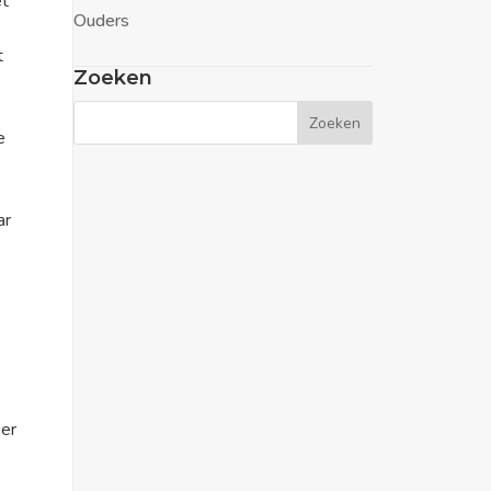
et
Ouders
t
Zoeken
e
ar
n
eer