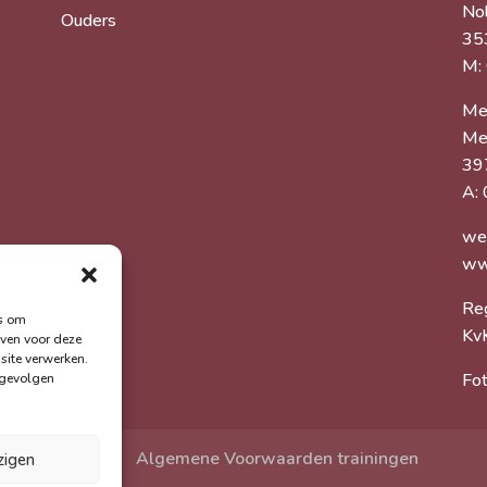
Nol
Ouders
35
M:
Me
Me
39
A:
we
ww
Re
es om
Kv
even voor deze
site verwerken.
Fot
 gevolgen
 voorwaarden
Algemene Voorwaarden trainingen
zigen