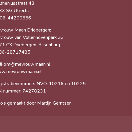
theniusstraat 43
33 SG Utrecht
 06-44200556
vrouw Maan Driebergen:
vrouw van Vollenhovenpark 33
71 CX Driebergen-Rijsenburg
 06-28717485
lkom@mevrouwmaan.nl
w.mevrouwmaan.nl
gistratienummers NVO: 10216 en 10225
K-nummer: 74278231
o’s gemaakt door Martijn Gerritsen