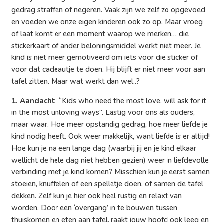
gedrag straffen of negeren. Vaak zijn we zelf zo opgevoed
en voeden we onze eigen kinderen ook zo op. Maar vroeg
of laat komt er een moment waarop we merken… die
stickerkaart of ander beloningsmiddel werkt niet meer. Je
kind is niet meer gemotiveerd om iets voor die sticker of
voor dat cadeautje te doen. Hij blijft er niet meer voor aan
tafel zitten. Maar wat werkt dan wel..?
1. Aandacht.
“Kids who need the most love, will ask for it
in the most unloving ways”. Lastig voor ons als ouders,
maar waar. Hoe meer opstandig gedrag, hoe meer liefde je
kind nodig heeft. Ook weer makkelijk, want liefde is er altijd!
Hoe kun je na een lange dag (waarbij jij en je kind elkaar
wellicht de hele dag niet hebben gezien) weer in liefdevolle
verbinding met je kind komen? Misschien kun je eerst samen
stoeien, knuffelen of een spelletje doen, of samen de tafel
dekken. Zelf kun je hier ook heel rustig en relaxt van
worden. Door een ‘overgang’ in te bouwen tussen
thuiskomen en eten aan tafel, raakt jouw hoofd ook leeg en