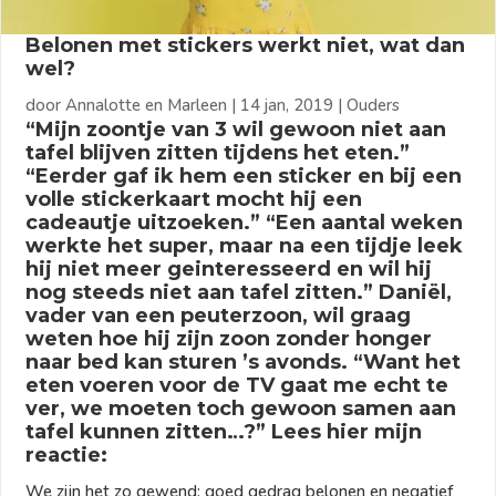
Belonen met stickers werkt niet, wat dan
wel?
door
Annalotte en Marleen
|
14 jan, 2019
|
Ouders
“Mijn zoontje van 3 wil gewoon niet aan
tafel blijven zitten tijdens het eten.”
“Eerder gaf ik hem een sticker en bij een
volle stickerkaart mocht hij een
cadeautje uitzoeken.” “Een aantal weken
werkte het super, maar na een tijdje leek
hij niet meer geinteresseerd en wil hij
nog steeds niet aan tafel zitten.” Daniël,
vader van een peuterzoon, wil graag
weten hoe hij zijn zoon zonder honger
naar bed kan sturen ’s avonds. “Want het
eten voeren voor de TV gaat me echt te
ver, we moeten toch gewoon samen aan
tafel kunnen zitten…?” Lees hier mijn
reactie:
We zijn het zo gewend: goed gedrag belonen en negatief