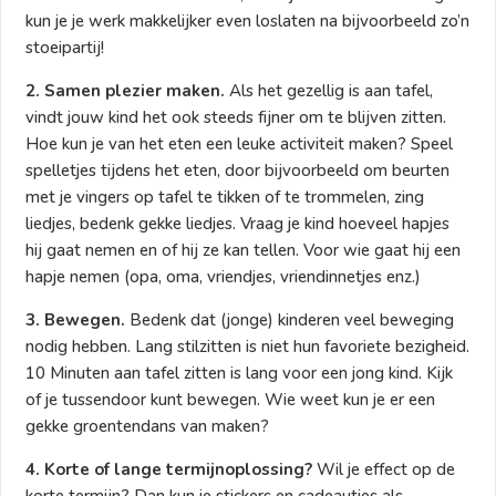
kun je je werk makkelijker even loslaten na bijvoorbeeld zo’n
stoeipartij!
2. Samen plezier maken.
Als het gezellig is aan tafel,
vindt jouw kind het ook steeds fijner om te blijven zitten.
Hoe kun je van het eten een leuke activiteit maken? Speel
spelletjes tijdens het eten, door bijvoorbeeld om beurten
met je vingers op tafel te tikken of te trommelen, zing
liedjes, bedenk gekke liedjes. Vraag je kind hoeveel hapjes
hij gaat nemen en of hij ze kan tellen. Voor wie gaat hij een
hapje nemen (opa, oma, vriendjes, vriendinnetjes enz.)
3. Bewegen.
Bedenk dat (jonge) kinderen veel beweging
nodig hebben. Lang stilzitten is niet hun favoriete bezigheid.
10 Minuten aan tafel zitten is lang voor een jong kind. Kijk
of je tussendoor kunt bewegen. Wie weet kun je er een
gekke groentendans van maken?
4. Korte of lange termijnoplossing?
Wil je effect op de
korte termijn? Dan kun je stickers en cadeautjes als