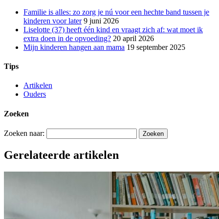
Familie is alles: zo zorg je nú voor een hechte band tussen je
kinderen voor later
9 juni 2026
Liselotte (37) heeft één kind en vraagt zich af: wat moet ik
extra doen in de opvoeding?
20 april 2026
Mijn kinderen hangen aan mama
19 september 2025
Tips
Artikelen
Ouders
Zoeken
Zoeken naar:
Gerelateerde artikelen