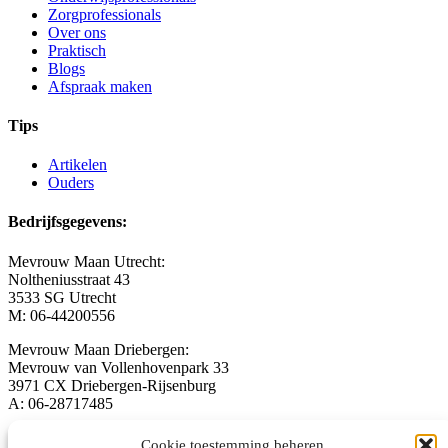
Zorgprofessionals
Over ons
Praktisch
Blogs
Afspraak maken
Tips
Artikelen
Ouders
Bedrijfsgegevens:
Mevrouw Maan Utrecht:
Noltheniusstraat 43
3533 SG Utrecht
M: 06-44200556
Mevrouw Maan Driebergen:
Mevrouw van Vollenhovenpark 33
3971 CX Driebergen-Rijsenburg
A: 06-28717485
welkom@mevrouwmaan.nl
Cookie toestemming beheren