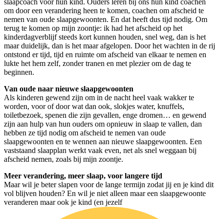
slaapcoach voor hun kind. Ouders leren bij ons hun kind coachen
om door een verandering heen te komen, coachen om afscheid te
nemen van oude slaapgewoonten. En dat heeft dus tijd nodig. Om
terug te komen op mijn zoontje: ik had het afscheid op het
kinderdagverblijf steeds kort kunnen houden, snel weg, dan is het
maar duidelijk, dan is het maar afgelopen. Door het wachten in de rij
ontstond er tijd, tijd en ruimte om afscheid van elkaar te nemen en
lukte het hem zelf, zonder tranen en met plezier om de dag te
beginnen.
Van oude naar nieuwe slaapgewoonten
Als kinderen gewend zijn om in de nacht heel vaak wakker te
worden, voor of door wat dan ook, slokjes water, knuffels,
toiletbezoek, spenen die zijn gevallen, enge dromen… en gewend
zijn aan hulp van hun ouders om opnieuw in slaap te vallen, dan
hebben ze tijd nodig om afscheid te nemen van oude
slaapgewoonten en te wennen aan nieuwe slaapgewoonten. Een
vaststaand slaapplan werkt vaak even, net als snel weggaan bij
afscheid nemen, zoals bij mijn zoontje.
Meer verandering, meer slaap, voor langere tijd
Maar wil je beter slapen voor de lange termijn zodat jij en je kind dit
vol blijven houden? En wil je niet alleen maar een slaapgewoonte
veranderen maar ook je kind (en jezelf