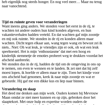
heb eigenlijk nog steeds honger. En nog veel meer… Maar nu terug
naar vanochtend.
Tijd en ruimte geven voor veranderingen
Want ineens ging anders. We stonden voor het eerst in de rij, te
wachten tot andere ouders hun kind konden afgeven, en hun
vakantieverhalen hadden verteld. En dat wachten gaf mijn zoontje
en mij ook ruimte. We stonden in de rij en konden alleen maar
wachten. Dicht tegen elkaar aan, wang tegen wang en bewust zei ik
niets.. Niet: Oh wat leuk, je vriendjes zijn er ook, oh wat een leuk
speeltoestel. Het is mijn ‘enthousiasme’ dat met een hoog en
kinderlijk stemmetje de emoties probeert weg te drukken voordat het
afscheid aanbreekt.
We stonden dus in de rij, hadden de tijd om de omgeving in ons op
te nemen, om even te wennen en te landen. Ik zei niet dat hij zelf
moest lopen, ik hoefde er alleen maar te zijn. Toen het kindje voor
ons afscheid had genomen, keek ik naar mijn zoontje en wat er
gebeurde. Hij gaf me een dikke kus en liep naar binnen.
Verandering en slaap
Het deed me denken aan mijn werk. Ouders komen bij Mevrouw
Maan omdat ze niet meer kunnen en op zijn, gebroken door het
slaaptekort. Met onze hulp en expertise worden ouders de