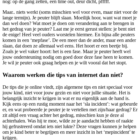
nog: op de gang zetten, een time out, deur dicht, pfffff.
Maar.. niets werkt (soms misschien wel voor even, maar niet voor de
lange termijn). Je peuter blijft slaan. Moeilijk hoor, want wat moet je
dan wel doen? Wat moet je doen om verandering aan te brengen in
het gedrag van je peuter? Laat me je eerst gerust stellen: je bent niet
de enige! Heel veel ouders worstelen hiermee. En bijna alle peuters
komen in een ‘mepfase’. De een meer dan de ander, maar een ander
slaan, dat doen ze allemaal wel eens. Het hoort er een beetje bij.
Zoals je wel vaker hoort: het is een fase. Maar je peuter heeft wel
jouw ondersteuning nodig om goed door deze fase heen te komen.
Je wil je peuter ook graag helpen en je wilt vooral dat het stopt.
Waarom werken die tips van internet dan niet?
De tips die je online vindt, zijn algemene tips en niet speciaal voor
jouw kind, niet voor jouw gezin en niet voor jullie situatie. Het is
belangrijk inzicht te krijgen in wat er nu eigenlijk aan de hand is.
Kijk eens op een rustig moment naar het ‘sla incident’: wat gebeurde
er, en wat probeerde je peuter je te vertellen met zijn/haar gedrag? Er
zit altijd een vraag achter het gedrag, misschien kun je deze al
achterhalen. Was hij te moe, wilde ze je aandacht hebben of raakte
hij gefrustreerd omdat iets niet lukte? Deze vragen kunnen je helpen
om je kind beter te begrijpen en meer inzicht in het ‘mepincident’ te
krijgen.