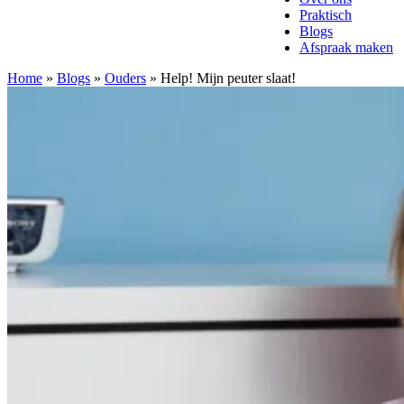
Praktisch
Blogs
Afspraak maken
Home
»
Blogs
»
Ouders
»
Help! Mijn peuter slaat!