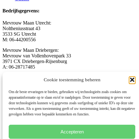
Bedrijfsgegevens:
Mevrouw Maan Utrecht:
Noltheniusstraat 43
3533 SG Utrecht
M: 06-44200556
Mevrouw Maan Driebergen:
Mevrouw van Vollenhovenpark 33
3971 CX Driebergen-Rijsenburg
A: 06-28717485
welkom@mevrouwmaan.nl
Cookie toestemming beheren
www.mevrouwmaan.nl
Om de beste ervaringen te bieden, gebruiken wij technologieën zoals cookies om
Registratienummers NVO: 10216 en 10225
apparaatinformatie op te slaan en/of te raadplegen. Door toestemming te geven voor
KvK-nummer: 74278231
deze technologieën kunnen wij gegevens zoals surfgedrag of unieke ID's op deze site
verwerken. Als u geen toestemming geeft of uw toestemming intrekt, kan dit negatieve
Foto’s gemaakt door Martijn Gerritsen
gevolgen hebben voor bepaalde kenmerken en functies.
Cookiebeleid
Privacybeleid
Algemene voorwaarden
Accepteren
Algemene Voorwaarden trainingen