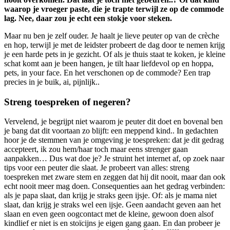
waarop je vroeger paste, die je trapte terwijl ze op de commode
lag. Nee, daar zou je echt een stokje voor steken.
Maar nu ben je zelf ouder. Je haalt je lieve peuter op van de crèche
en hop, terwijl je met de leidster probeert de dag door te nemen krijg
je een harde pets in je gezicht. Of als je thuis staat te koken, je kleine
schat komt aan je been hangen, je tilt haar liefdevol op en hoppa,
pets, in your face. En het verschonen op de commode? Een trap
precies in je buik, ai, pijnlijk..
Streng toespreken of negeren?
Vervelend, je begrijpt niet waarom je peuter dit doet en bovenal ben
je bang dat dit voortaan zo blijft: een meppend kind.. In gedachten
hoor je de stemmen van je omgeving je toespreken: dat je dit gedrag
accepteert, ik zou hem/haar toch maar eens strenger gaan
aanpakken… Dus wat doe je? Je struint het internet af, op zoek naar
tips voor een peuter die slaat. Je probeert van alles: streng
toespreken met zware stem en zeggen dat hij dit nooit, maar dan ook
echt nooit meer mag doen. Consequenties aan het gedrag verbinden:
als je papa slaat, dan krijg je straks geen ijsje. Of: als je mama niet
slaat, dan krijg je straks wel een ijsje. Geen aandacht geven aan het
slaan en even geen oogcontact met de kleine, gewoon doen alsof
kindlief er niet is en stoïcijns je eigen gang gaan. En dan probeer je