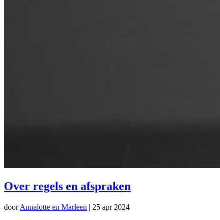
Over regels en afspraken
door
Annalotte en Marleen
|
25 apr 2024