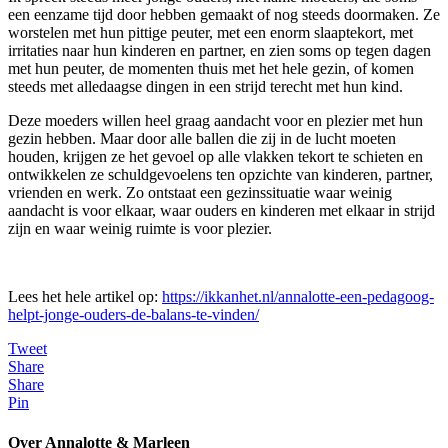
een eenzame tijd door hebben gemaakt of nog steeds doormaken. Ze
worstelen met hun pittige peuter, met een enorm slaaptekort, met
irritaties naar hun kinderen en partner, en zien soms op tegen dagen
met hun peuter, de momenten thuis met het hele gezin, of komen
steeds met alledaagse dingen in een strijd terecht met hun kind.
Deze moeders willen heel graag aandacht voor en plezier met hun
gezin hebben. Maar door alle ballen die zij in de lucht moeten
houden, krijgen ze het gevoel op alle vlakken tekort te schieten en
ontwikkelen ze schuldgevoelens ten opzichte van kinderen, partner,
vrienden en werk. Zo ontstaat een gezinssituatie waar weinig
aandacht is voor elkaar, waar ouders en kinderen met elkaar in strijd
zijn en waar weinig ruimte is voor plezier.
Lees het hele artikel op:
https://ikkanhet.nl/annalotte-een-pedagoog-
helpt-jonge-ouders-de-balans-te-vinden/
Tweet
Share
Share
Pin
Over Annalotte & Marleen