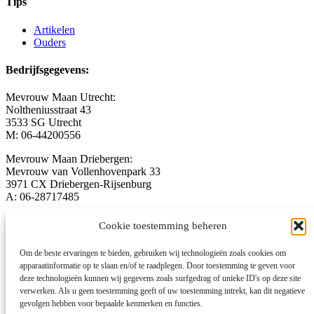
Tips
Artikelen
Ouders
Bedrijfsgegevens:
Mevrouw Maan Utrecht:
Noltheniusstraat 43
3533 SG Utrecht
M: 06-44200556
Mevrouw Maan Driebergen:
Mevrouw van Vollenhovenpark 33
3971 CX Driebergen-Rijsenburg
A: 06-28717485
welkom@mevrouwmaan.nl
Cookie toestemming beheren
www.mevrouwmaan.nl
Om de beste ervaringen te bieden, gebruiken wij technologieën zoals cookies om
Registratienummers NVO: 10216 en 10225
apparaatinformatie op te slaan en/of te raadplegen. Door toestemming te geven voor
KvK-nummer: 74278231
deze technologieën kunnen wij gegevens zoals surfgedrag of unieke ID's op deze site
verwerken. Als u geen toestemming geeft of uw toestemming intrekt, kan dit negatieve
Foto’s gemaakt door Martijn Gerritsen
gevolgen hebben voor bepaalde kenmerken en functies.