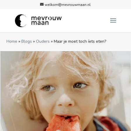
welkom@mevrouwmaan.nl
Home
»
Blogs
»
Ouders
»
Maar je moet toch íets eten?