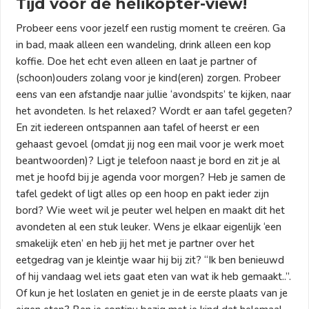
Tijd voor de helikopter-view!
Probeer eens voor jezelf een rustig moment te creëren. Ga
in bad, maak alleen een wandeling, drink alleen een kop
koffie. Doe het echt even alleen en laat je partner of
(schoon)ouders zolang voor je kind(eren) zorgen. Probeer
eens van een afstandje naar jullie ‘avondspits’ te kijken, naar
het avondeten. Is het relaxed? Wordt er aan tafel gegeten?
En zit iedereen ontspannen aan tafel of heerst er een
gehaast gevoel (omdat jij nog een mail voor je werk moet
beantwoorden)? Ligt je telefoon naast je bord en zit je al
met je hoofd bij je agenda voor morgen? Heb je samen de
tafel gedekt of ligt alles op een hoop en pakt ieder zijn
bord? Wie weet wil je peuter wel helpen en maakt dit het
avondeten al een stuk leuker. Wens je elkaar eigenlijk ‘een
smakelijk eten’ en heb jij het met je partner over het
eetgedrag van je kleintje waar hij bij zit? “Ik ben benieuwd
of hij vandaag wel iets gaat eten van wat ik heb gemaakt..”.
Of kun je het loslaten en geniet je in de eerste plaats van je