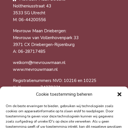
Noltheniusstraat 43
3533 SG Utrecht
M: 06-44200556
Mevrouw Maan Driebergen:
Mevrouw van Vollenhovenpark 33
3971 CX Driebergen-Rijsenburg
A: 06-28717485
welkom@mevrouwmaan.nl
www.mevrouwmaan.nl
Registratienummers NVO: 10216 en 10225
KvK-nummer: 74278231
Cookie toestemming beheren
Foto’s gemaakt door Martijn Gerritsen
Om de beste ervaringen te bieden, gebruiken wij technologieën zoals
cookies om apparaatinformatie op te slaan en/of te raadplegen. Door
toestemming te geven voor deze technologieën kunnen wij gegevens
zoals surfgedrag of unieke ID's op deze site verwerken. Als u geen
toestemming geeft of uw toestemming intrekt, kan dit negatieve gevolgen